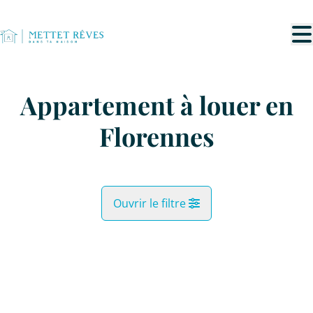
Aller au contenu principal
Appartement à louer en
Florennes
Ouvrir le filtre
Commune
LOUÉ
Florennes (5620)
Remove
Vue de la carte