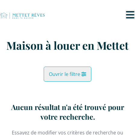
Aller au contenu principal
Maison à louer en Mettet
Ouvrir le filtre
Commune
Mettet (5640)
Aucun résultat n'a été trouvé pour
Remove
Vue de la carte
votre recherche.
Type
Essayez de modifier vos critères de recherche ou
Maison
Recherche
Trier par