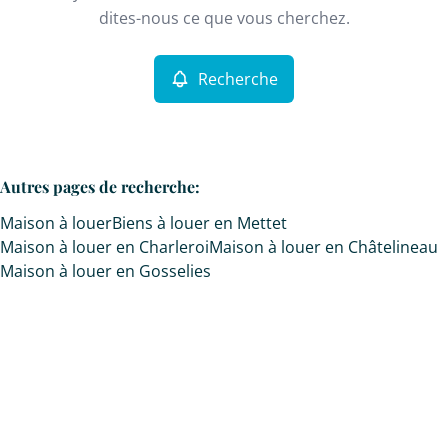
Remove
dites-nous ce que vous cherchez.
Recherche
Critères plus
Min. budget
Autres pages de recherche
:
Maison à louer
Biens à louer en Mettet
Max. budget
Maison à louer en Charleroi
Maison à louer en Châtelineau
Maison à louer en Gosselies
Chercher