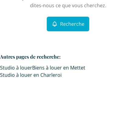
Remove
dites-nous ce que vous cherchez.
Recherche
Critères plus
Min. budget
Autres pages de recherche
:
Studio à louer
Biens à louer en Mettet
Max. budget
Studio à louer en Charleroi
Chercher