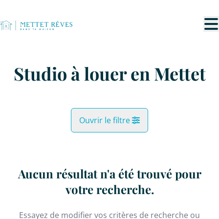
Aller au contenu principal
Studio à louer en Mettet
Ouvrir le filtre
Commune
Mettet (5640)
Aucun résultat n'a été trouvé pour
Remove
Vue de la carte
votre recherche.
Type
Essayez de modifier vos critères de recherche ou
Studio
Recherche
Trier par