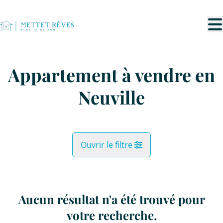
Aller au contenu principal
Appartement à vendre en
Neuville
Ouvrir le filtre
Commune
Neuville (5600)
Aucun résultat n'a été trouvé pour
Remove
Vue de la carte
votre recherche.