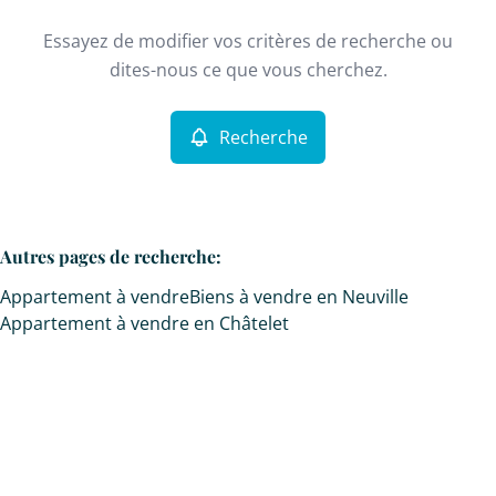
Type
Essayez de modifier vos critères de recherche ou
Appartement
Recherche
Trier par
Remove
dites-nous ce que vous cherchez.
Recherche
Critères plus
Min. budget
Autres pages de recherche
:
Appartement à vendre
Biens à vendre en Neuville
Max. budget
Appartement à vendre en Châtelet
Chercher